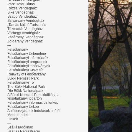
Ózondús Vendégház
Park Hotel Táltos
Rózsa Vendégház
Sike Vendégház
Szabó Vendégház
Szivárvány Vendégház
„Tamás kútja” Turistaház
Tűzmadár Vendégház
Várhegy Vendégház
Vásárhelyi Vendégház
Zöldarany Vendégház
—
Felsőtárkány
Felsőtárkány történelme
Felsőtárkányi információk
Felsőtárkányi programok
Felsőtárkányi tanösvények
Felsőtárkányi Kisvasút
Railway of Felsőtárkány
Bükki Nemzeti Park
Felsőtárkányi Tó
The Bükk National Park
Die Bükk Nationalpark
A Bükki Nemzeti Park kiállítása a
felsőtárkányi tóparton
Felsőtárkány információs térkép
Felsőtárkány térkép
Autóbuszjáratok indulások a tótól
Menetrendek
Linkek
—
Szállásadóknak
Szállás Regisztráció