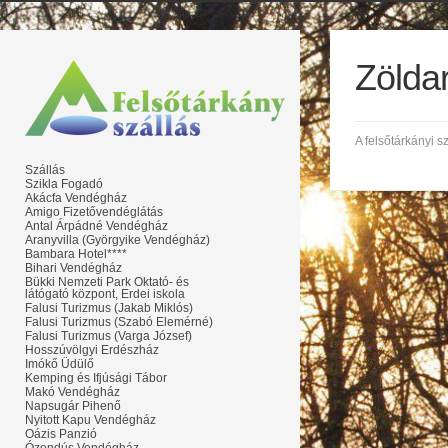
Zölda
A felsőtárkányi s
Szállás
Szikla Fogadó
Akácfa Vendégház
Amigo Fizetővendéglátás
Antal Árpádné Vendégház
Aranyvilla (Györgyike Vendégház)
Bambara Hotel****
Bihari Vendégház
Bükki Nemzeti Park Oktató- és
látógató központ, Erdei iskola
Falusi Turizmus (Jakab Miklós)
Falusi Turizmus (Szabó Elemérné)
Falusi Turizmus (Varga József)
Hosszúvölgyi Erdészház
Imókő Üdülő
Kemping és Ifjúsági Tábor
Makó Vendégház
Napsugár Pihenő
Nyitott Kapu Vendégház
Oázis Panzió