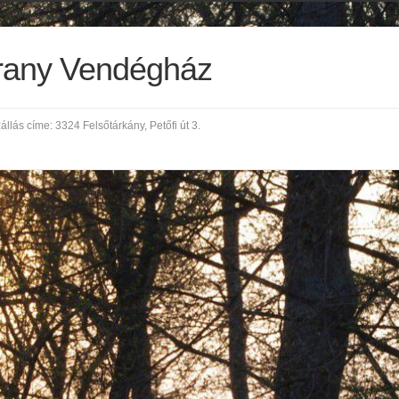
rany Vendégház
zállás címe: 3324 Felsőtárkány, Petőfi út 3.