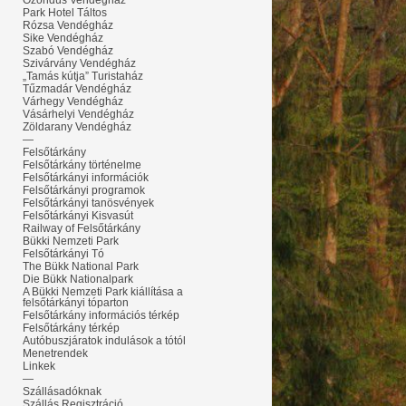
Ózondús Vendégház
Park Hotel Táltos
Rózsa Vendégház
Sike Vendégház
Szabó Vendégház
Szivárvány Vendégház
„Tamás kútja” Turistaház
Tűzmadár Vendégház
Várhegy Vendégház
Vásárhelyi Vendégház
Zöldarany Vendégház
—
Felsőtárkány
Felsőtárkány történelme
Felsőtárkányi információk
Felsőtárkányi programok
Felsőtárkányi tanösvények
Felsőtárkányi Kisvasút
Railway of Felsőtárkány
Bükki Nemzeti Park
Felsőtárkányi Tó
The Bükk National Park
Die Bükk Nationalpark
A Bükki Nemzeti Park kiállítása a
felsőtárkányi tóparton
Felsőtárkány információs térkép
Felsőtárkány térkép
Autóbuszjáratok indulások a tótól
Menetrendek
Linkek
—
Szállásadóknak
Szállás Regisztráció