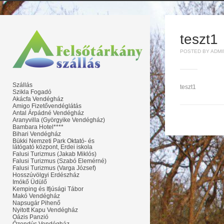
teszt1
POSTED BY ADMIN
Szállás
teszt1
Szikla Fogadó
Akácfa Vendégház
Amigo Fizetővendéglátás
Antal Árpádné Vendégház
Aranyvilla (Györgyike Vendégház)
Bambara Hotel****
Bihari Vendégház
Bükki Nemzeti Park Oktató- és
látógató központ, Erdei iskola
Falusi Turizmus (Jakab Miklós)
Falusi Turizmus (Szabó Elemérné)
Falusi Turizmus (Varga József)
Hosszúvölgyi Erdészház
Imókő Üdülő
Kemping és Ifjúsági Tábor
Makó Vendégház
Napsugár Pihenő
Nyitott Kapu Vendégház
Oázis Panzió